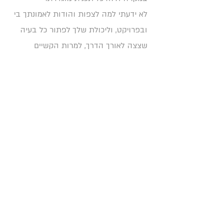
לא ידעתי למה לצפות והודות לאמונתך בי
ובפרויקט, וליכולת שלך לפתור כל בעיה
שצצה לאורך הדרך, למרות הקשיים
והספקות, יצא ספר מהמם לשיר שהוא
קלאסיקה ישראלית.
ממליצה בחום לכל מי שחולם את עולם
הספרים, על "כריכה – סוכנות לסופרים",
מקום בו תוכלו לקבל ליווי הכי אישי,
מקצועי והוגן.
ליאורה פרידן
052-8890053
leora@iguana-books.co.il