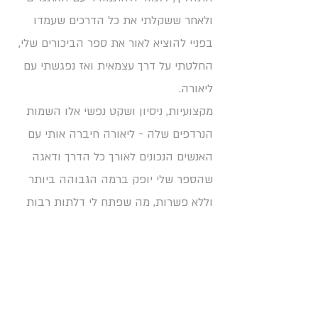
ולאחר ששקלתי את כל הדרכים שעמדו
בפניי להוציא לאור את ספר הביכורים שלי,
החלטתי על דרך עצמאית ואז נפגשתי עם
ליאורה.
מקצועיות, ניסיון ושקט נפשי אלו השמות
הנרדפים שלה - ליאורה חיברה אותי עם
האנשים הנכונים לאורך כל הדרך ודאגה
שהספר שלי יופק ברמה הגבוהה ביותר
וללא פשרות, מה שפתח לי דלתות רבות
גם לאחר מכן בשלב ההפצה והשיווק.
ליאורה היא מעבר לסוכנות לסופרים - היא
קודם כל בית, היא אימא, היא אחות, היא
חברה, אוזן קשבת ויועצת שלכל בעיה,
שאלה או סתם פאניקה היו לה תמיד